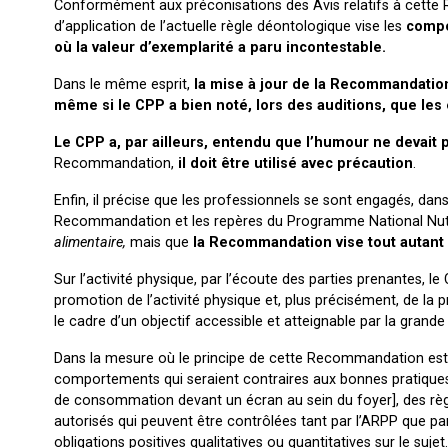
Conformément aux préconisations des Avis relatifs à cette
d’application de l’actuelle règle déontologique vise les
compo
où la valeur d’exemplarité a paru incontestable.
Dans le même esprit,
la mise à jour de la Recommandatio
même si le CPP a bien noté, lors des auditions, que les e
Le CPP a, par ailleurs, entendu que
l’humour ne devait p
Recommandation,
il doit être utilisé avec précaution
.
Enfin, il précise que les professionnels se sont engagés, dan
Recommandation et les repères du Programme National Nut
alimentaire,
mais que
la Recommandation vise tout autant 
Sur l’activité physique, par l’écoute des parties prenantes,
promotion de l’activité physique et, plus précisément, de la p
le cadre d’un objectif accessible et atteignable par la grande
Dans la mesure où le principe de cette Recommandation est 
comportements qui seraient contraires aux bonnes pratiques 
de consommation devant un écran au sein du foyer], des rè
autorisés qui peuvent être contrôlées tant par l’ARPP que pa
obligations positives qualitatives ou quantitatives sur le sujet.