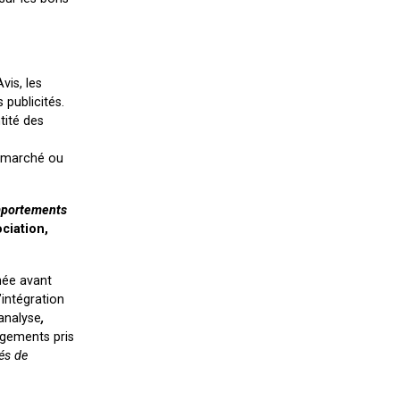
vis, les
 publicités.
tité des
e marché ou
portements
ciation,
née avant
’intégration
’analyse
,
agements pris
és de