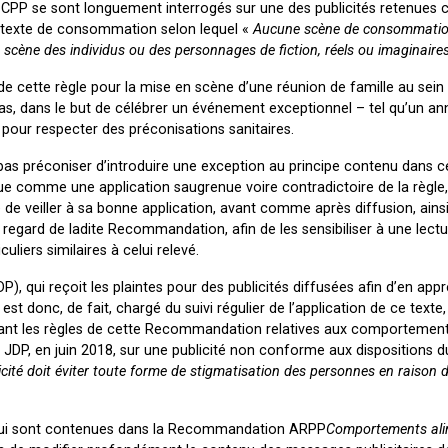
du CPP se sont longuement interrogés sur une des publicités retenue
texte de consommation selon lequel «
Aucune scène de consommatio
n scène des individus ou des personnages de fiction, réels ou imaginaire
 de cette règle pour la mise en scène d’une réunion de famille au sein
, dans le but de célébrer un événement exceptionnel – tel qu’un ann
our respecter des préconisations sanitaires.
s préconiser d’introduire une exception au principe contenu dans ce
çue comme une application saugrenue voire contradictoire de la règle, i
 de veiller à sa bonne application, avant comme après diffusion, ainsi
 regard de ladite Recommandation, afin de les sensibiliser à une lectu
liers similaires à celui relevé.
P), qui reçoit les plaintes pour des publicités diffusées afin d’en appr
donc, de fait, chargé du suivi régulier de l’application de ce texte,
iquant les règles de cette Recommandation relatives aux comportemen
 JDP, en juin 2018, sur une publicité non conforme aux dispositions du
cité doit éviter toute forme de stigmatisation des personnes en raison de 
s qui sont contenues dans la Recommandation ARPP
Comportements ali