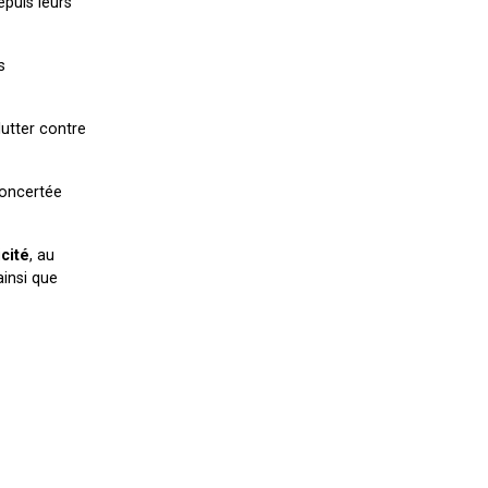
puis leurs
s
lutter contre
concertée
icité
, au
ainsi que