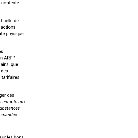
e contexte
t celle de
 actions
ité physique
es
ion ARPP
 ainsi que
 des
tarifaires
éger des
es enfants aux
substances
commandée
.
 sur les bons