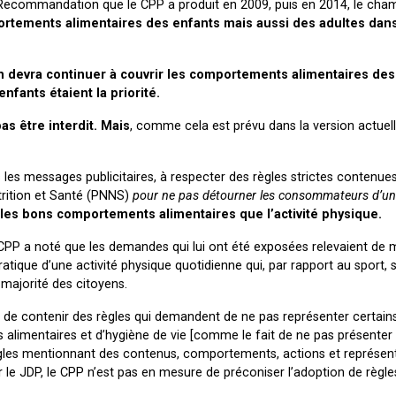
 Recommandation que le CPP a produit en 2009, puis en 2014, le cha
rtements alimentaires des enfants mais aussi des adultes dan
n devra continuer à couvrir les comportements alimentaires des
nfants étaient la priorité.
as être interdit. Mais
, comme cela est prévu dans la version actuell
s les messages publicitaires, à respecter des règles strictes contenue
rition et Santé (PNNS)
pour ne pas détourner les consommateurs d’un 
les bons comportements alimentaires que l’activité physique.
 le CPP a noté que les demandes qui lui ont été exposées relevaient d
ratique d’une activité physique quotidienne qui, par rapport au sport, s
 majorité des citoyens.
de contenir des règles qui demandent de ne pas représenter certain
alimentaires et d’hygiène de vie [comme le fait de ne pas présenter 
gles mentionnant des contenus, comportements, actions et représen
r le JDP, le CPP n’est pas en mesure de préconiser l’adoption de règl