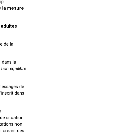
mp
s la mesure
 adultes
e de la
s dans la
bon équilibre
e messages de
’inscrit dans
s
de situation
tations non
es créant des