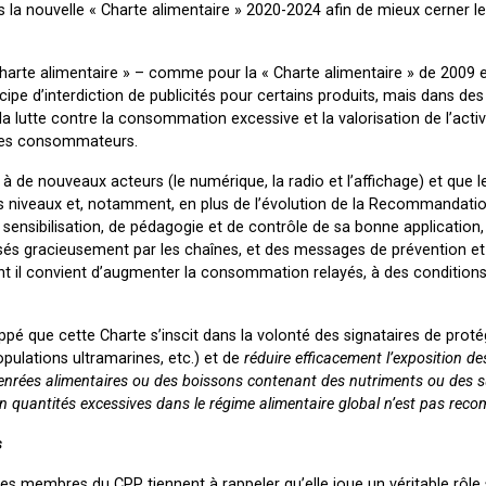
a nouvelle « Charte alimentaire » 2020-2024 afin de mieux cerner l
Charte alimentaire » – comme pour la « Charte alimentaire » de 2009 e
ipe d’interdiction de publicités pour certains produits, mais dans des
a lutte contre la consommation excessive et la valorisation de l’activ
n des consommateurs.
 à de nouveaux acteurs (le numérique, la radio et l’affichage) et que l
es niveaux et, notamment, en plus de l’évolution de la Recommandat
sensibilisation, de pédagogie et de contrôle de sa bonne application,
s gracieusement par les chaînes, et des messages de prévention et
t il convient d’augmenter la consommation relayés, à des conditions 
ppé que cette Charte s’inscit dans la volonté des signataires de prot
opulations ultramarines, etc.) et de
réduire efficacement l’exposition d
enrées alimentaires ou des boissons contenant des nutriments ou des 
 en quantités excessives dans le régime alimentaire global n’est pas re
s
 les membres du CPP tiennent à rappeler qu’elle joue un véritable rôle