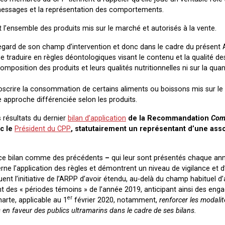
essages et la représentation des comportements.
 l’ensemble des produits mis sur le marché et autorisés à la vente.
gard de son champ d’intervention et donc dans le cadre du présent A
raduire en règles déontologiques visant le contenu et la qualité des
omposition des produits et leurs qualités nutritionnelles ni sur la quan
proscrire la consommation de certains aliments ou boissons mis sur l
 approche différenciée selon les produits.
s résultats du dernier
bilan d’application
de la Recommandation
Com
ec le
Président du CPP
, statutairement un représentant d’une asso
ce bilan comme des précédents
–
qui leur sont présentés chaque an
rne l’application des règles et démontrent un niveau de vigilance et d
nt l’initiative de l’ARPP d’avoir étendu, au-delà du champ habituel d
ant des « périodes témoins » de l’année 2019, anticipant ainsi des eng
er
harte, applicable au 1
février 2020, notamment,
renforcer les modalit
 en faveur des publics ultramarins dans le cadre de ses bilans.