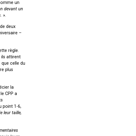
s comme un
n devant un
s.
».
 de deux
iversaire –
tte règle.
ls attirent
 que celle du
re plus
écier la
 le CPP a
ts
 point 1-6,
leur taille,
mentaires