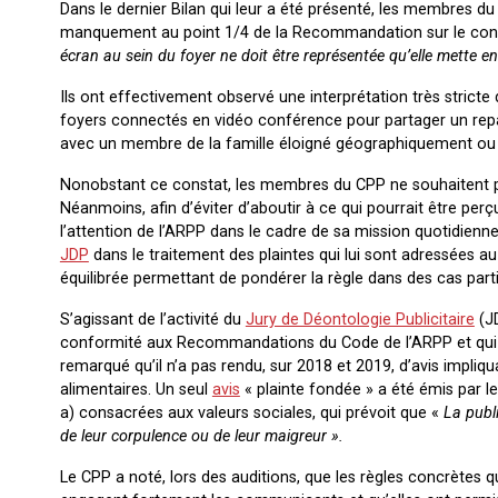
Dans le dernier Bilan qui leur a été présenté, les membres 
manquement au point 1/4 de la Recommandation sur le con
écran au sein du foyer ne doit être représentée qu’elle mette e
Ils ont effectivement observé une interprétation très stricte
foyers connectés en vidéo conférence pour partager un repas
avec un membre de la famille éloigné géographiquement ou p
Nonobstant ce constat, les membres du CPP ne souhaitent pa
Néanmoins, afin d’éviter d’aboutir à ce qui pourrait être per
l’attention de l’ARPP dans le cadre de sa mission quotidienne
JDP
dans le traitement des plaintes qui lui sont adressées au
équilibrée permettant de pondérer la règle dans des cas particu
S’agissant de l’activité du
Jury de Déontologie Publicitaire
(JD
conformité aux Recommandations du Code de l’ARPP et qui est 
remarqué qu’il n’a pas rendu, sur 2018 et 2019, d’avis impl
alimentaires. Un seul
avis
« plainte fondée » a été émis par le
a) consacrées aux valeurs sociales, qui prévoit que «
La publi
de leur corpulence ou de leur maigreur ».
Le CPP a noté, lors des auditions, que les règles concrète