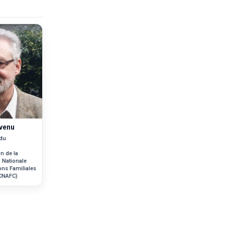
venu
du
 de la
 Nationale
ons Familiales
(CNAFC)