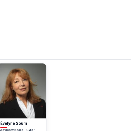
Évelyne Soum
Advisory Board - Gyro :